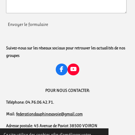
Envoyer le formulaire
Suivez-nous sur les réseaux sociaux pour retrouver les actualités de nos
groupes
F
Y
a
o
c
u
e
T
POUR NOUS CONTACTER:
b
u
o
b
Téléphone: 04.76.06.42.71.
o
e
k
Mail:
federationdauphinesavoie@gmail.com
Adresse postale: 45 Avenue de Paviot 38500 VOIRON
Ce site utilise des cookies afin d’améliorer votre